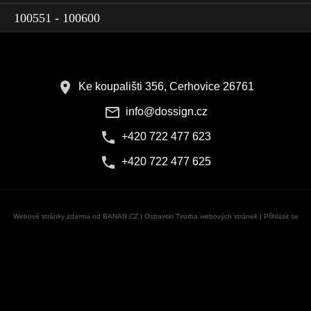
100551 - 100600
Ke koupališti 356, Cerhovice 26761
info@dossign.cz
+420 722 477 623
+420 722 477 625
Webové stránky zdarma
od
BANAN.CZ
|
Ostravski Tvorba webových stránek
|
Přihlásit se