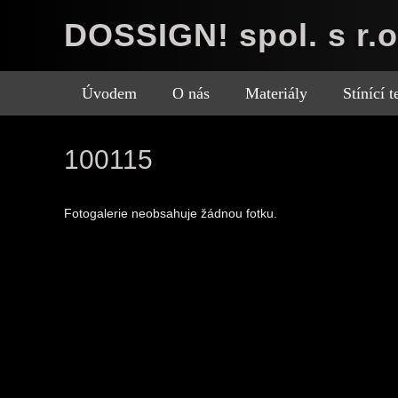
DOSSIGN! spol. s r.o
Úvodem
O nás
Materiály
Stínící 
100115
Fotogalerie neobsahuje žádnou fotku.