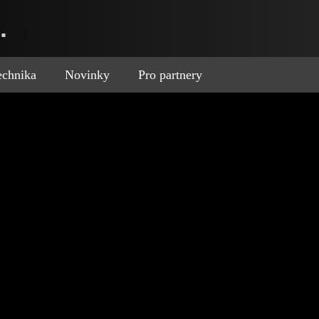
.
technika
Novinky
Pro partnery