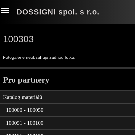
DOSSIGN! spol. s r.o.
100303
Fotogalerie neobsahuje žádnou fotku.
Pro partnery
Katalog materiálů
100000 - 100050
100051 - 100100