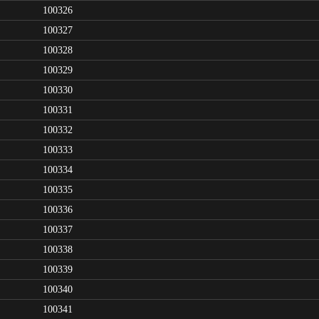
100326
100327
100328
100329
100330
100331
100332
100333
100334
100335
100336
100337
100338
100339
100340
100341