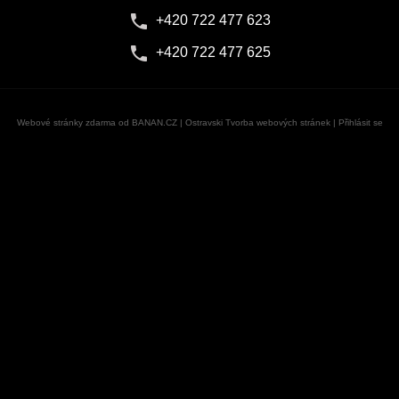
+420 722 477 623
+420 722 477 625
Webové stránky zdarma
od
BANAN.CZ
|
Ostravski Tvorba webových stránek
|
Přihlásit se